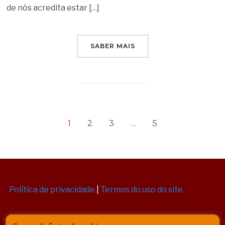
de nós acredita estar […]
SABER MAIS
1
2
3
…
5
Política de privacidade
|
Termos do uso do site