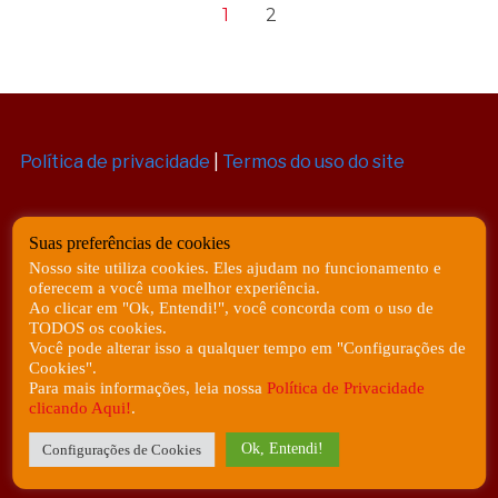
1
2
Política de privacidade
|
Termos do uso do site
Suas preferências de cookies
Nosso site utiliza cookies. Eles ajudam no funcionamento e
oferecem a você uma melhor experiência.
Ao clicar em "Ok, Entendi!", você concorda com o uso de
TODOS os cookies.
Você pode alterar isso a qualquer tempo em "Configurações de
Cookies".
Copyright ©
2026
Internet de Todas as Coisas
|
Para mais informações, leia nossa
Política de Privacidade
clicando Aqui!
.
Todos os Direitos Reservados
Ok, Entendi!
Configurações de Cookies
Desenvolvido com
❤️